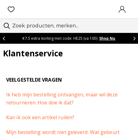
AANMEL
€7.5 extra korting met code: HE25 (va 100)
Shop Nu
Klantenservice
VEELGESTELDE VRAGEN
Ik heb mijn bestelling ontvangen, maar wil deze
retourneren. Hoe doe ik dat?
Kan ik ook een artikel ruilen?
Mijn bestelling wordt niet geleverd. Wat gebeurt