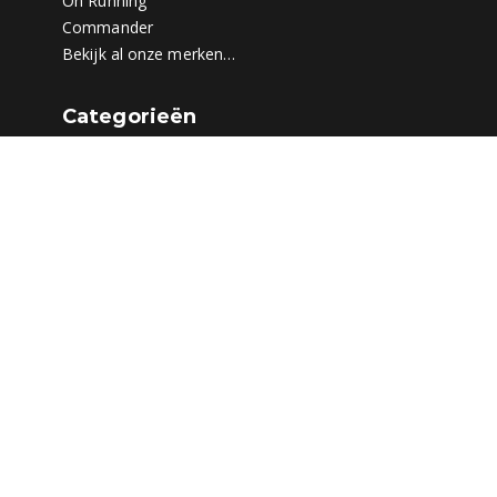
On Running
Commander
Bekijk al onze merken…
Categorieën
Schoenen
Prijzencircus
Sportkleding
Tassen
Accessoires
Herenschoenen
Herenkleding
Heren sportkleding
Heren tassen
Heren accessoires
Damesschoenen
Dameskleding
Dames sportkleding