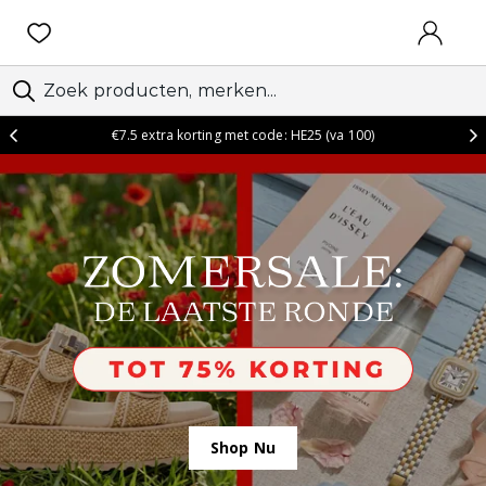
AANMEL
€7.5 extra korting met code: HE25 (va 100)
Shop Nu