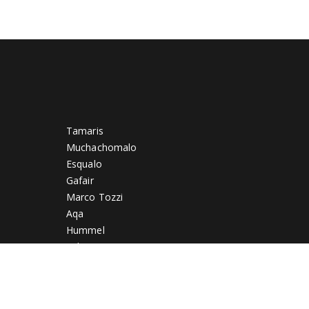
Tamaris
Muchachomalo
Esqualo
Gafair
Marco Tozzi
Aqa
Hummel
Luhta
PS Poelman
Tony Backer
On Running