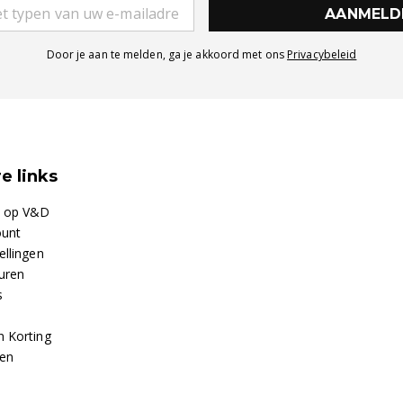
AANMELD
Door je aan te melden, ga je akkoord met ons
Privacybeleid
e links
n op V&D
ount
ellingen
uren
s
n Korting
ken