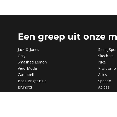
Een greep uit onze 
Jack & Jones
Sjeng Spor
Only
Skechers
Smashed Lemon
Nike
Vero Moda
Profuomo
Campbell
Asics
Boss Bright Blue
Speedo
Brunotti
Adidas
Gabor
Vans
The Blueprint
Lowa
Rieker
Teva
Jako
Cycleur de