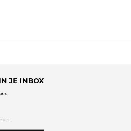
N JE INBOX
box.
-mailen