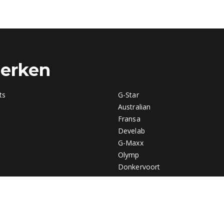
merken
ts
G-Star
Australian
Fransa
Develab
G-Maxx
Olymp
Donkervoort
Q1905
Braqeez
Cars
 Luxe
Opus