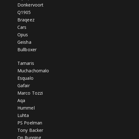
Donkervoort
Q1905
Braqeez
Cars
Opus
Geisha
Bullboxer
Tamaris
Muchachomalo
Esqualo
Gafair
Marco Tozzi
Aqa
Hummel
Luhta
PS Poelman
Tony Backer
On Running