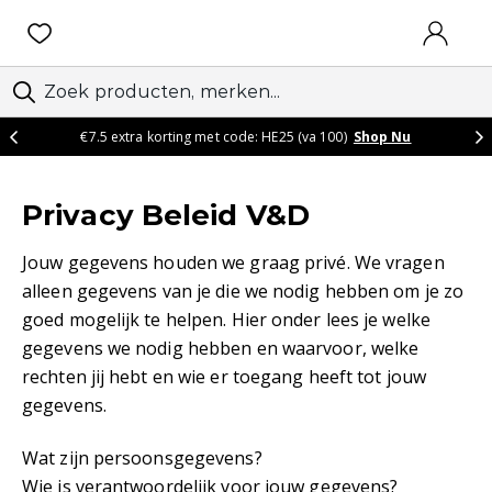
AANMEL
€7.5 extra korting met code: HE25 (va 100)
Shop Nu
Privacy Beleid V&D
Jouw gegevens houden we graag privé. We vragen
alleen gegevens van je die we nodig hebben om je zo
goed mogelijk te helpen. Hier onder lees je welke
gegevens we nodig hebben en waarvoor, welke
rechten jij hebt en wie er toegang heeft tot jouw
gegevens.
Wat zijn persoonsgegevens?
Wie is verantwoordelijk voor jouw gegevens?