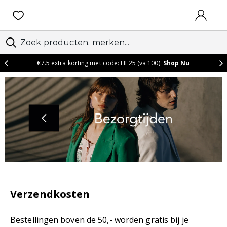
AANMEL
€7.5 extra korting met code: HE25 (va 100)
Shop Nu
Verzendkosten
Bestellingen boven de 50,- worden gratis bij je