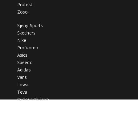
Protest
Zoso
Sjeng Sports
Skechers
Nike
Profuomo
Asics
Speedo
Adidas
Vans
Lowa
Teva
Cycleur de Luxe
Fitflop
Pierre Cardin
G-Star
Australian