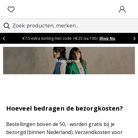
AANMEL
€7.5 extra korting met code: HE25 (va 100)
Shop Nu
Hoeveel bedragen de bezorgkosten?
Bestellingen boven de 50,- worden gratis bij je
bezorgd (binnen Nederland). Verzendkosten voor