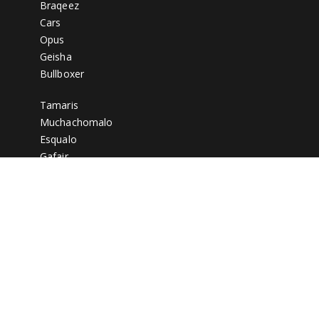
Braqeez
Cars
Opus
Geisha
Bullboxer
Tamaris
Muchachomalo
Esqualo
Gafair
Marco Tozzi
Aqa
Hummel
Luhta
PS Poelman
Tony Backer
On Running
Commander
Bekijk al onze merken…