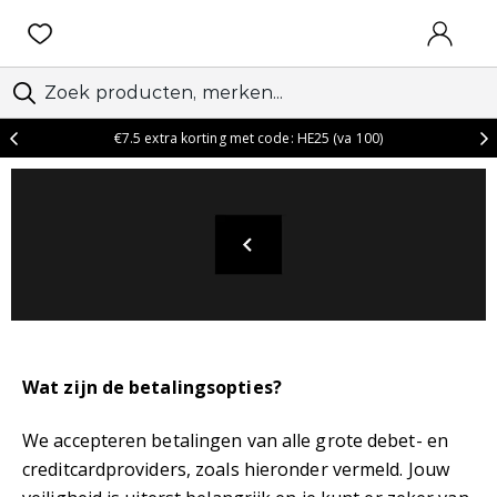
AANMEL
€7.5 extra korting met code: HE25 (va 100)
Wat zijn de betalingsopties?
We accepteren betalingen van alle grote debet- en
creditcardproviders, zoals hieronder vermeld. Jouw