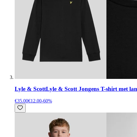
Lyle & Scott
Lyle & Scott Jongens T-shirt met l
€35.00
€12.00
-
60
%