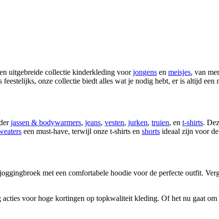
en uitgebreide collectie kinderkleding voor
jongens
en
meisjes
, van me
s feestelijks, onze collectie biedt alles wat je nodig hebt, er is altijd e
nder
jassen & bodywarmers
,
jeans
,
vesten
,
jurken
,
truien
, en
t-shirts
. Dez
weaters
een must-have, terwijl onze t-shirts en
shorts
ideaal zijn voor 
e joggingbroek met een comfortabele hoodie voor de perfecte outfit. Verg
acties voor hoge kortingen op topkwaliteit kleding. Of het nu gaat om