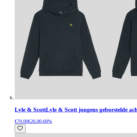
Lyle & Scott
Lyle & Scott jongens geborstelde a
€70.00
€26.00
-
60
%