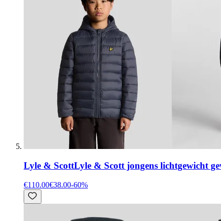
Lyle & Scott
Lyle & Scott jongens lichtgewicht g
€110.00
€38.00
-
60
%