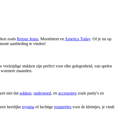
rken zoals
Retour Jeans
, Moodstreet en
America Today
. Of je nu op
en mooie aanbieding te vinden!
e veelzijdige stukken zijn perfect voor elke gelegenheid, van spelen
de warmere maanden.
eet niet dat
sokken
,
ondergoed
, en
accessoires
zoals panty's en
 een heerlijke
pyjama
of luchtige
rompertjes
voor de kleintjes, je vindt