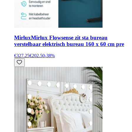
Mirlux
Mirlux Flowsense zit sta bureau
verstelbaar elektrisch bureau 160 x 60 cm pre
€327.25
€202.50
-
38
%