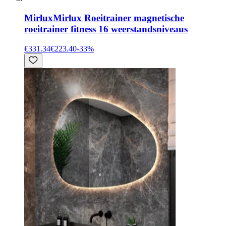
Mirlux
Mirlux Roeitrainer magnetische
roeitrainer fitness 16 weerstandsniveaus
€331.34
€223.40
-
33
%