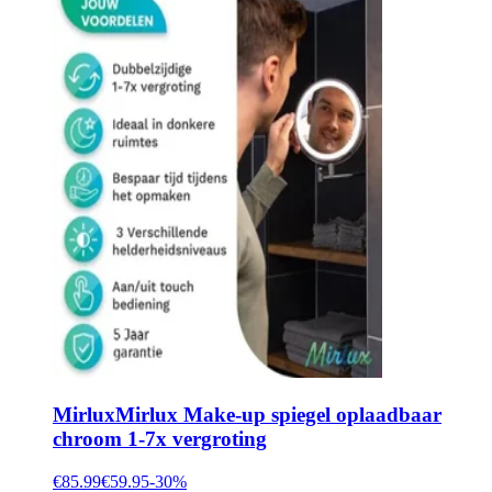
Mirlux
Mirlux Make-up spiegel oplaadbaar
chroom 1-7x vergroting
€85.99
€59.95
-
30
%