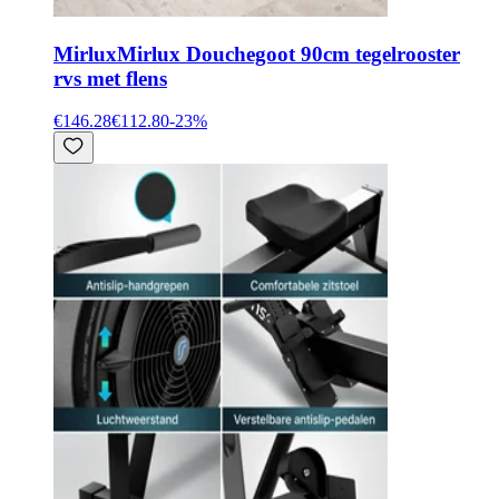
Mirlux
Mirlux Douchegoot 90cm tegelrooster
rvs met flens
€146.28
€112.80
-
23
%