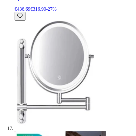
€436.69
€316.90
-
27
%