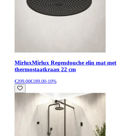
Mirlux
Mirlux Regendouche elin mat met
thermostaatkraan 22 cm
€209.00
€189.00
-
10
%