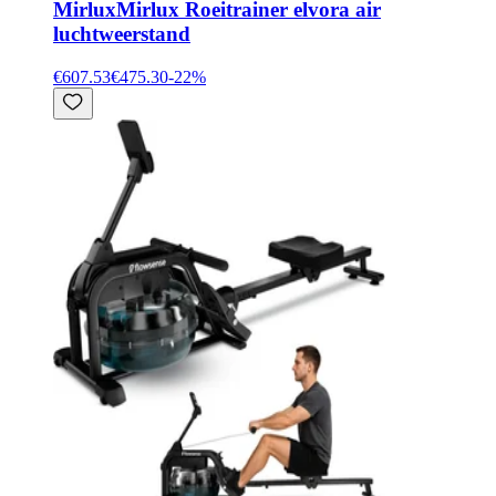
Mirlux
Mirlux Roeitrainer elvora air
luchtweerstand
€607.53
€475.30
-
22
%