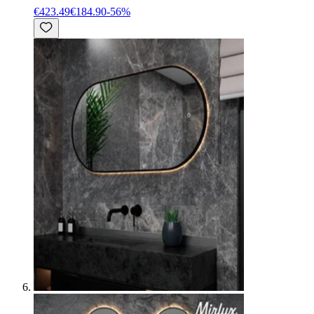
€423.49
€184.90
-
56
%