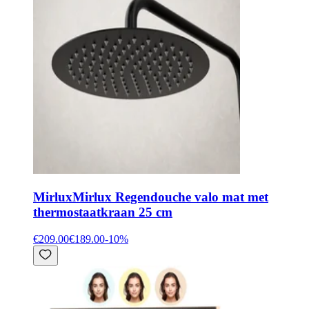
Mirlux
Mirlux Regendouche valo mat met
thermostaatkraan 25 cm
€209.00
€189.00
-
10
%