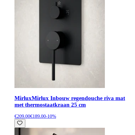
Mirlux
Mirlux Inbouw regendouche riva mat
met thermostaatkraan 25 cm
€209.00
€189.00
-
10
%