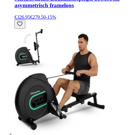
asymmetrisch frameloos
€326.95
€279.50
-
15
%