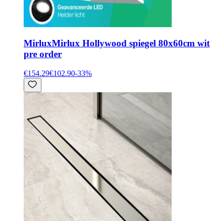
Mirlux
Mirlux Hollywood spiegel 80x60cm wit
pre order
€154.29
€102.90
-
33
%