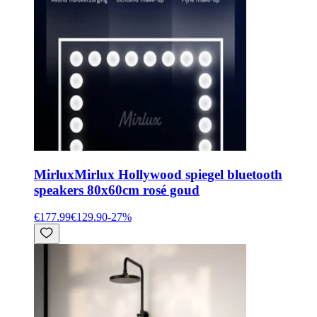
Mirlux
Mirlux Hollywood spiegel bluetooth
speakers 80x60cm rosé goud
€177.99
€129.90
-
27
%