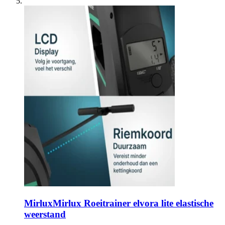
Mirlux
Mirlux Roeitrainer elvora lite elastische
weerstand