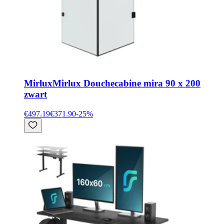
Mirlux
Mirlux Douchecabine mira 90 x 200
zwart
€497.19
€371.90
-
25
%