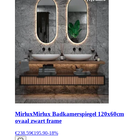
Mirlux
Mirlux Badkamerspiegel 120x60cm
ovaal zwart frame
€238.59
€195.90
-
18
%