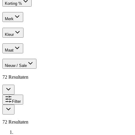
Korting %
Merk
Kleur
Maat
Nieuw / Sale
72
Resultaten
Filter
72
Resultaten