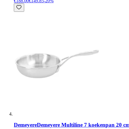
€188.00
€149.85
-
20
%
Demeyere
Demeyere Multiline 7 koekenpan 20 c