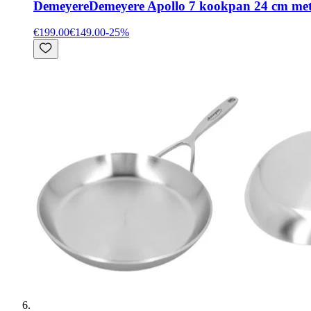
Demeyere
Demeyere Apollo 7 kookpan 24 cm met 
€199.00
€149.00
-
25
%