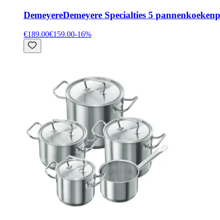
Demeyere
Demeyere Specialties 5 pannenkoeken
€189.00
€159.00
-
16
%