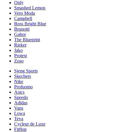
Only
Smashed Lemon
Vero Moda
Campbell
Boss Bright Blue
Brunotti
Gabor
The Blueprint
Rieker
Jako
Protest
Zoso
Sjeng Sports
Skechers
Nike
Profuomo
Asics
Speedo
Adidas
Vans
Lowa
Teva
Cycleur de Luxe
Fitflop