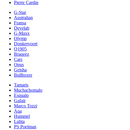
Pierre Cardin
G-Star
Australian
Fransa
Develab
G-Maxx
Olymp
Donkervoort
Q1905
Braqeez
Cars
Opus
Geisha
Bullboxer
Tamaris
Muchachomalo
Esqualo
Gafair
Marco Tozzi
Aqa
Hummel
Luhta
PS Poelman