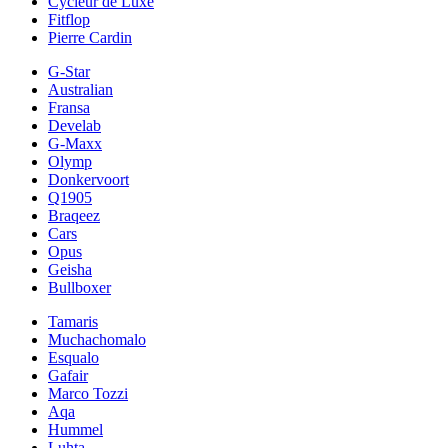
Cycleur de Luxe
Fitflop
Pierre Cardin
G-Star
Australian
Fransa
Develab
G-Maxx
Olymp
Donkervoort
Q1905
Braqeez
Cars
Opus
Geisha
Bullboxer
Tamaris
Muchachomalo
Esqualo
Gafair
Marco Tozzi
Aqa
Hummel
Luhta