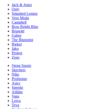
Jack & Jones
Only
Smashed Lemon
Vero Moda
Campbell
Boss Bright Blue
Brunotti
Gabor
The Blueprint
Rieker
Jako
Protest
Zoso
Sjeng Sports
Skechers
Nike
Profuomo
Asics
Speedo
Adidas
Vans
Lowa
Teva