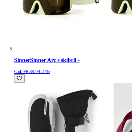
Sinner
Sinner Arc s skibril -
€54.99
€39.99
-
27
%