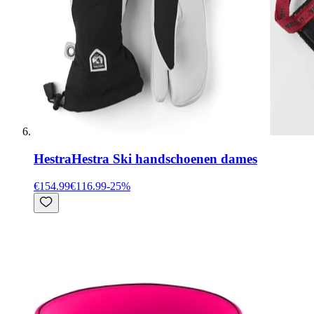
Hestra
Hestra Ski handschoenen dames
€154.99
€116.99
-
25
%