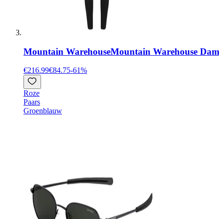
Mountain Warehouse
Mountain Warehouse Dames
€216.99
€84.75
-
61
%
Roze
Paars
Groenblauw