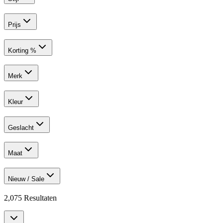
Prijs
Korting %
Merk
Kleur
Geslacht
Maat
Nieuw / Sale
2,075
Resultaten