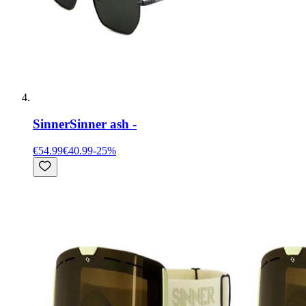
Sinner
Sinner ash -
€54.99
€40.99
-
25
%