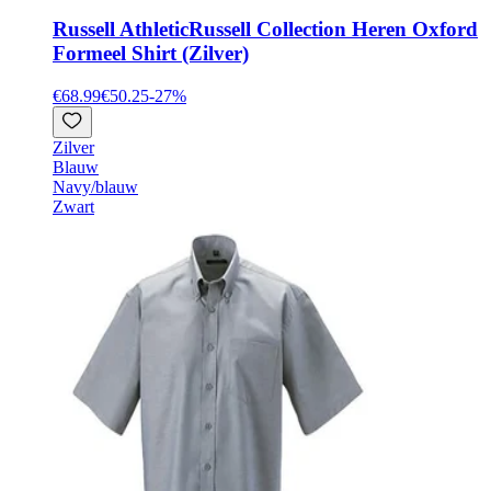
Russell Athletic
Russell Collection Heren Oxford
Formeel Shirt (Zilver)
€68.99
€50.25
-
27
%
Zilver
Blauw
Navy/blauw
Zwart