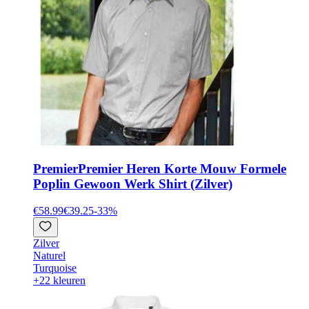
Premier
Premier Heren Korte Mouw Formele
Poplin Gewoon Werk Shirt (Zilver)
€58.99
€39.25
-
33
%
Zilver
Naturel
Turquoise
+22 kleuren