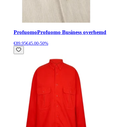
Profuomo
Profuomo Business overhemd
€89.95
€45.00
-
50
%