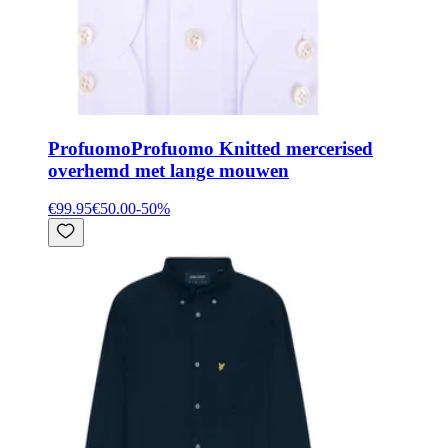
Profuomo
Profuomo Knitted mercerised
overhemd met lange mouwen
€99.95
€50.00
-
50
%