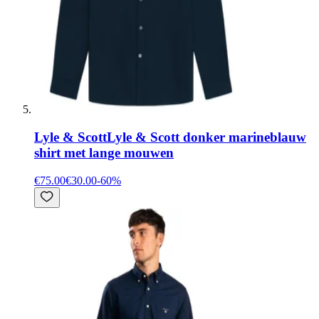
Lyle & Scott
Lyle & Scott donker marineblauw
shirt met lange mouwen
€75.00
€30.00
-
60
%