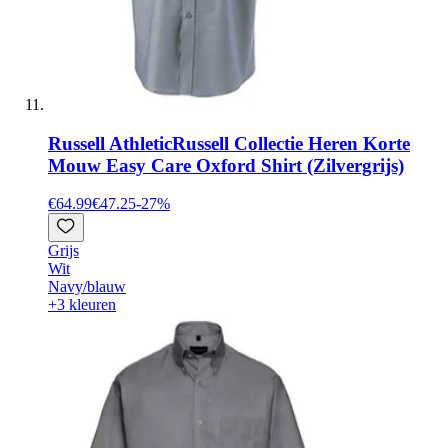
Russell Athletic
Russell Collectie Heren Korte
Mouw Easy Care Oxford Shirt (Zilvergrijs)
€64.99
€47.25
-
27
%
Grijs
Wit
Navy/blauw
+3 kleuren