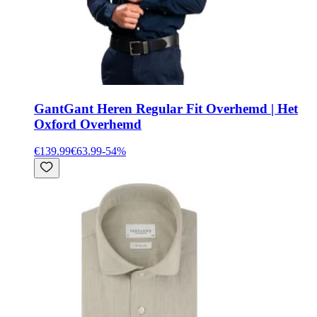
Gant
Gant Heren Regular Fit Overhemd | Het
Oxford Overhemd
€139.99
€63.99
-
54
%