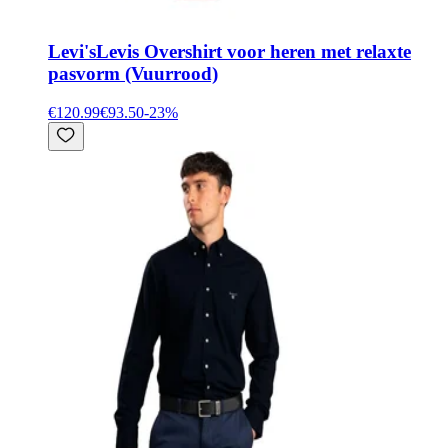
Levi's
Levis Overshirt voor heren met relaxte
pasvorm (Vuurrood)
€120.99
€93.50
-
23
%