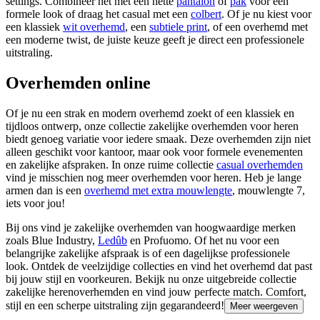
settings. Combineer het met een nette
pantalon
of
pak
voor een
formele look of draag het casual met een
colbert
. Of je nu kiest voor
een klassiek
wit overhemd
, een
subtiele print
, of een overhemd met
een moderne twist, de juiste keuze geeft je direct een professionele
uitstraling.
Overhemden online
Of je nu een strak en modern overhemd zoekt of een klassiek en
tijdloos ontwerp, onze collectie zakelijke overhemden voor heren
biedt genoeg variatie voor iedere smaak. Deze overhemden zijn niet
alleen geschikt voor kantoor, maar ook voor formele evenementen
en zakelijke afspraken. In onze ruime collectie
casual overhemden
vind je misschien nog meer overhemden voor heren. Heb je lange
armen dan is een
overhemd met extra mouwlengte
, mouwlengte 7,
iets voor jou!
Bij ons vind je zakelijke overhemden van hoogwaardige merken
zoals Blue Industry,
Ledûb
en Profuomo. Of het nu voor een
belangrijke zakelijke afspraak is of een dagelijkse professionele
look. Ontdek de veelzijdige collecties en vind het overhemd dat past
bij jouw stijl en voorkeuren. Bekijk nu onze uitgebreide collectie
zakelijke herenoverhemden en vind jouw perfecte match. Comfort,
stijl en een scherpe uitstraling zijn gegarandeerd!
Meer weergeven