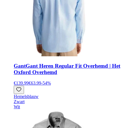
Gant
Gant Heren Regular Fit Overhemd | Het
Oxford Overhemd
€139.99
€63.99
-
54
%
Hemelsblauw
Zwart
Wit