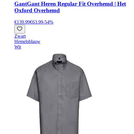
Gant
Gant Heren Regular Fit Overhemd | Het
Oxford Overhemd
€139.99
€63.99
-
54
%
Zwart
Hemelsblauw
Wit