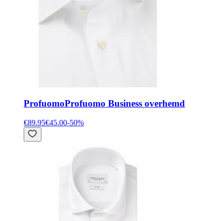
Profuomo
Profuomo Business overhemd
€89.95
€45.00
-
50
%