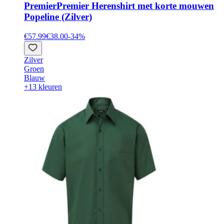
Premier
Premier Herenshirt met korte mouwen
Popeline (Zilver)
€57.99
€38.00
-
34
%
Zilver
Groen
Blauw
+13 kleuren