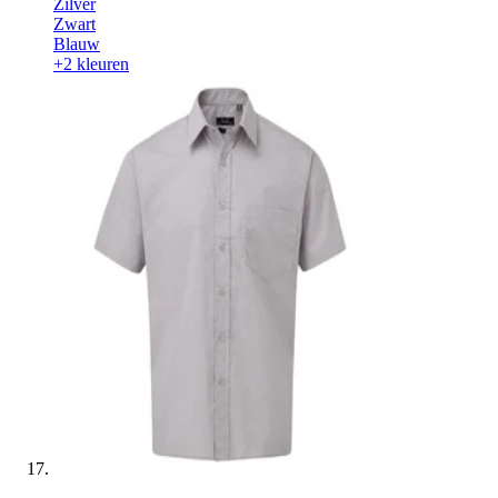
Zilver
Zwart
Blauw
+2 kleuren