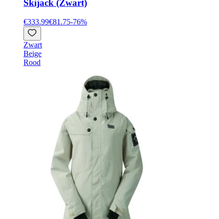
Skijack (Zwart)
€333.99
€81.75
-
76
%
Zwart
Beige
Rood