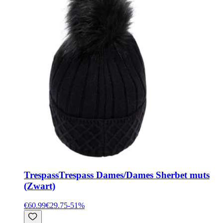
Trespass
Trespass Dames/Dames Sherbet muts
(Zwart)
€60.99
€29.75
-
51
%