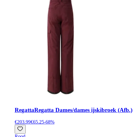
Regatta
Regatta Dames/dames ijskibroek (Afb.)
€203.99
€65.25
-
68
%
Rood