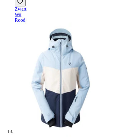
Zwart
Wit
Rood