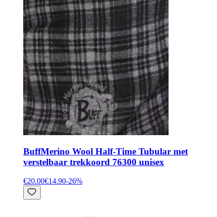
Buff
Merino Wool Half-Time Tubular met
verstelbaar trekkoord 76300 unisex
€20.00
€14.90
-
26
%