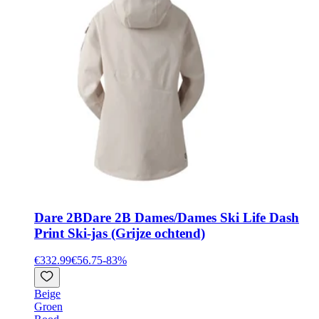
Dare 2B
Dare 2B Dames/Dames Ski Life Dash
Print Ski-jas (Grijze ochtend)
€332.99
€56.75
-
83
%
Beige
Groen