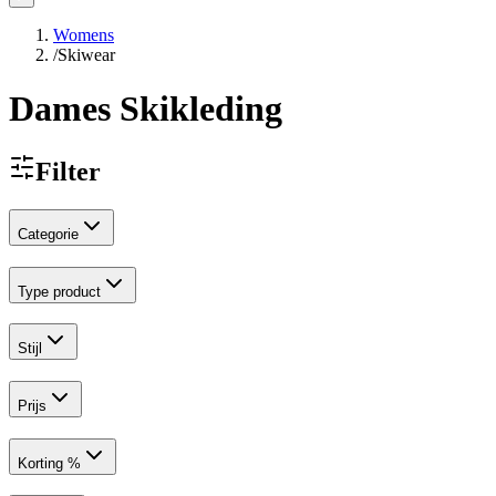
Womens
/
Skiwear
Dames Skikleding
Filter
Categorie
Type product
Stijl
Prijs
Korting %