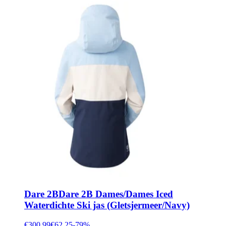
Dare 2B
Dare 2B Dames/Dames Iced
Waterdichte Ski jas (Gletsjermeer/Navy)
€300.99
€62.25
-
79
%