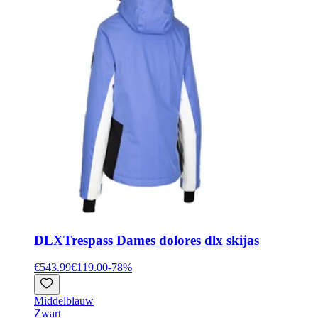
DLX
Trespass Dames dolores dlx skijas
€543.99
€119.00
-
78
%
Middelblauw
Zwart