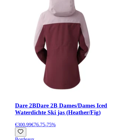
Dare 2B
Dare 2B Dames/Dames Iced
Waterdichte Ski jas (Heather/Fig)
€300.99
€76.75
-
75
%
Bordeaux