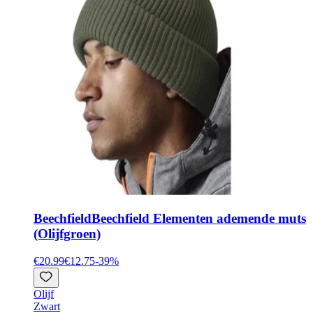
Beechfield
Beechfield Elementen ademende muts
(Olijfgroen)
€20.99
€12.75
-
39
%
Olijf
Zwart