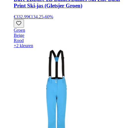
Print Ski-jas (Gletsjer Groen)
€332.99
€134.25
-
60
%
Groen
Beige
Rood
+2 kleuren