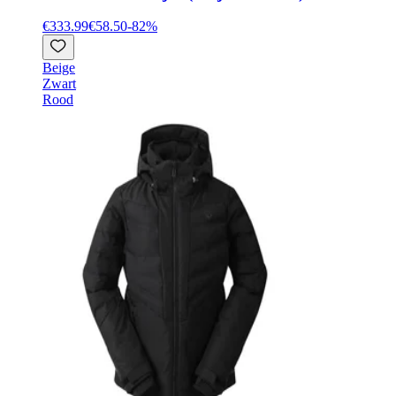
€333.99
€58.50
-
82
%
Beige
Zwart
Rood