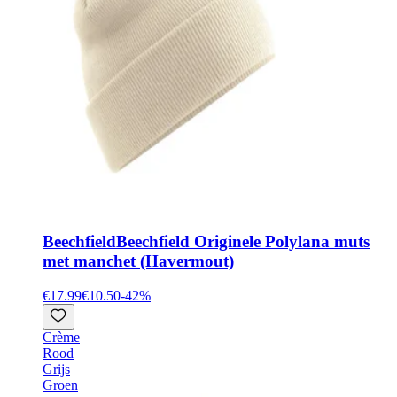
Beechfield
Beechfield Originele Polylana muts
met manchet (Havermout)
€17.99
€10.50
-
42
%
Crème
Rood
Grijs
Groen