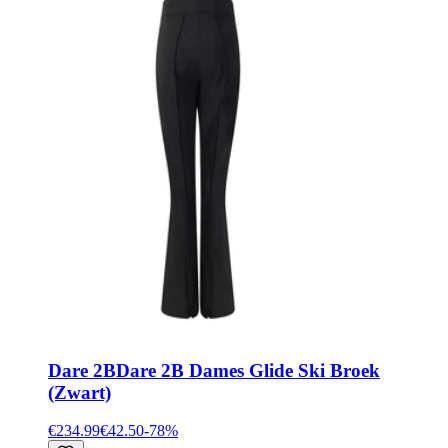
Dare 2B
Dare 2B Dames Glide Ski Broek
(Zwart)
€234.99
€42.50
-
78
%