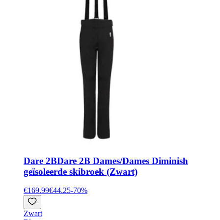
Dare 2B
Dare 2B Dames/Dames Diminish
geïsoleerde skibroek (Zwart)
€169.99
€44.25
-
70
%
Zwart