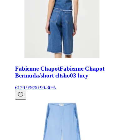
Fabienne Chapot
Fabienne Chapot
Bermuda/short cltsho03 lucy
€129.99
€90.99
-
30
%