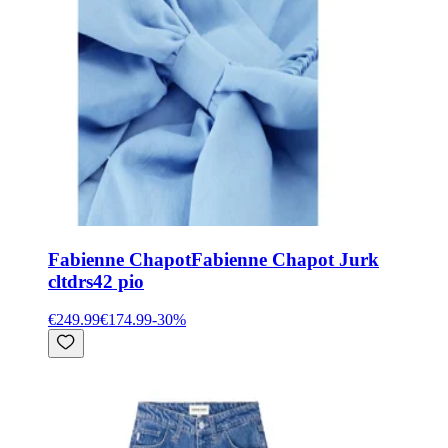
Fabienne Chapot
Fabienne Chapot Jurk
cltdrs42 pio
€249.99
€174.99
-
30
%