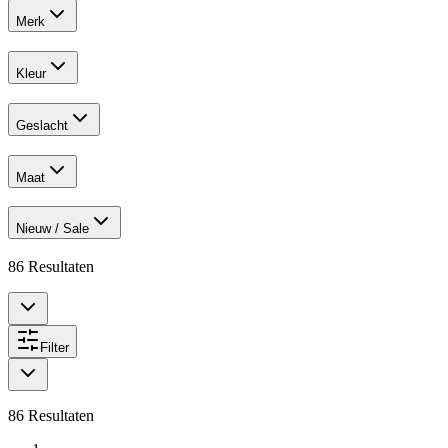
Merk
Kleur
Geslacht
Maat
Nieuw / Sale
86
Resultaten
Filter
86
Resultaten