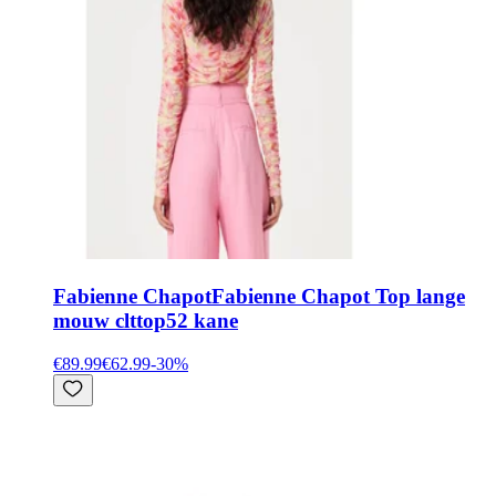
Fabienne Chapot
Fabienne Chapot Top lange
mouw clttop52 kane
€89.99
€62.99
-
30
%