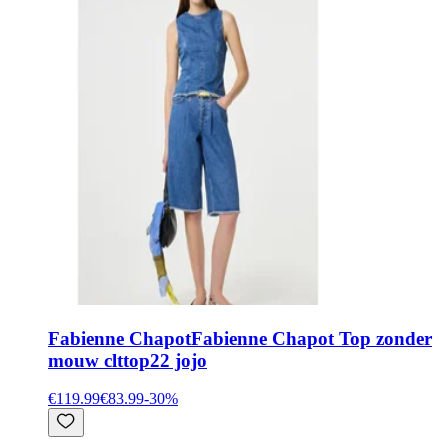
Fabienne Chapot
Fabienne Chapot Top zonder
mouw clttop22 jojo
€119.99
€83.99
-
30
%