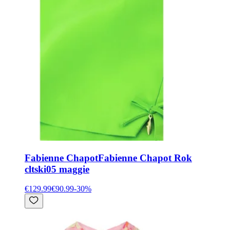
Fabienne Chapot
Fabienne Chapot Rok
cltski05 maggie
€129.99
€90.99
-
30
%