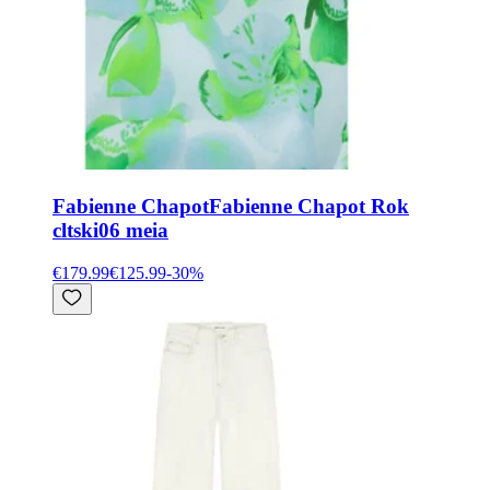
Fabienne Chapot
Fabienne Chapot Rok
cltski06 meia
€179.99
€125.99
-
30
%