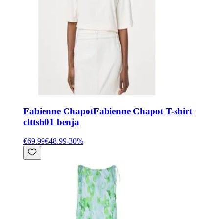
Fabienne Chapot
Fabienne Chapot T-shirt
clttsh01 benja
€69.99
€48.99
-
30
%