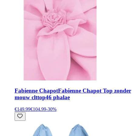
Fabienne Chapot
Fabienne Chapot Top zonder
mouw clttop46 phalae
€149.99
€104.99
-
30
%