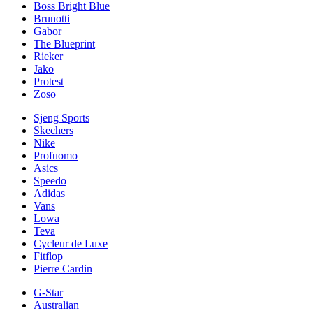
Boss Bright Blue
Brunotti
Gabor
The Blueprint
Rieker
Jako
Protest
Zoso
Sjeng Sports
Skechers
Nike
Profuomo
Asics
Speedo
Adidas
Vans
Lowa
Teva
Cycleur de Luxe
Fitflop
Pierre Cardin
G-Star
Australian