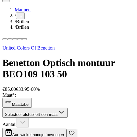
Mannen
/
…
/
Brillen
/
Brillen
United Colors Of Benetton
Benetton Optisch montuur
BEO109 103 50
€85.00
€33.95
-
60
%
Maat
*
:
Maattabel
Selecteer alstublieft een maat
Aantal:
Aan winkelmandje toevoegen