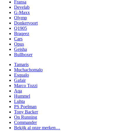
Fransa
Develab
G-Maxx
Olymp
Donkervoort
Q1905
Braqeez
Cars
Opus
Geisha
Bullboxer
Tamaris
Muchachomalo
Esqualo
Gafair
Marco Tozzi
Aqa
Hummel
Luhta
PS Poelman
Tony Backer
On Running
Commander
Bekijk al onze merken…