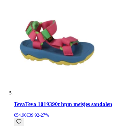
Teva
Teva 1019390t hpm meisjes sandalen
€54.90
€39.92
-
27
%