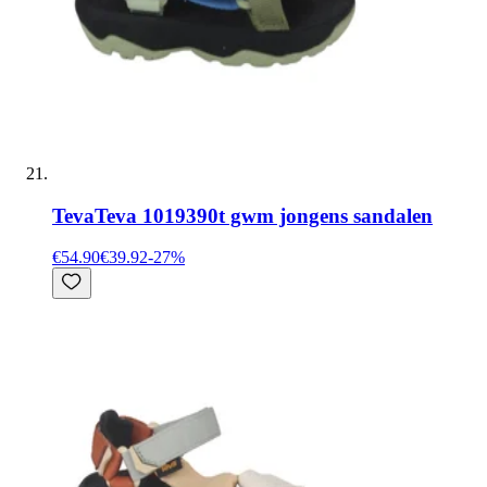
Teva
Teva 1019390t gwm jongens sandalen
€54.90
€39.92
-
27
%