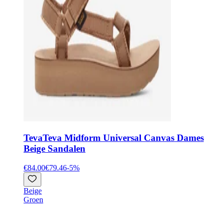
Teva
Teva Midform Universal Canvas Dames
Beige Sandalen
€84.00
€79.46
-
5
%
Beige
Groen