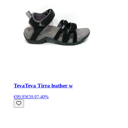
Teva
Teva Tirra leather w
€99.95
€59.97
-
40
%