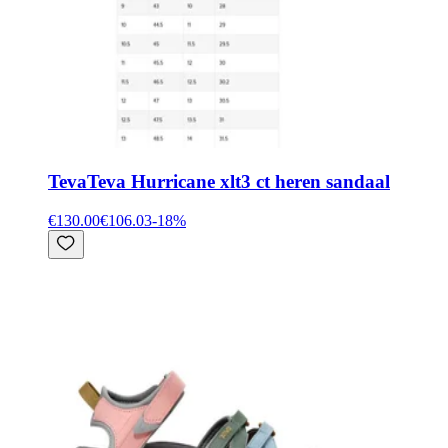
Teva
Teva Hurricane xlt3 ct heren sandaal
€130.00
€106.03
-
18
%