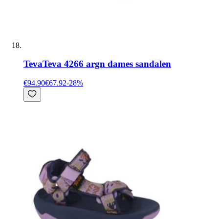
Teva
Teva 4266 argn dames sandalen
€94.90
€67.92
-
28
%