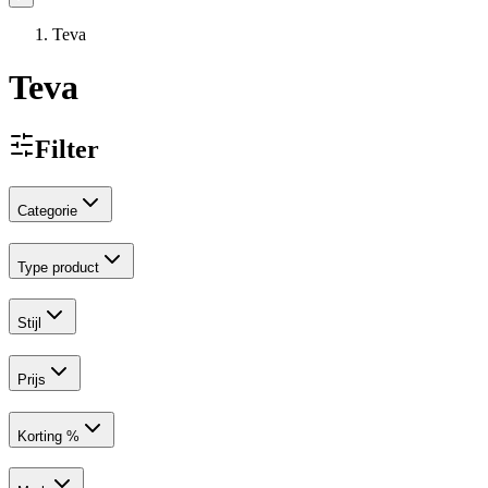
Teva
Teva
Filter
Categorie
Type product
Stijl
Prijs
Korting %