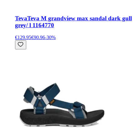
Teva
Teva M grandview max sandal dark gull
grey/ l 1164770
€129.95
€90.96
-
30
%