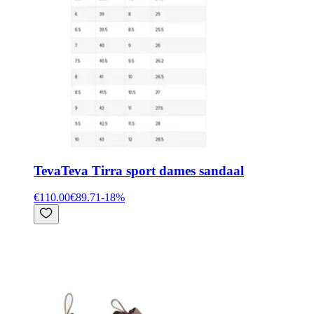
Teva
Teva Tirra sport dames sandaal
€110.00
€89.71
-
18
%