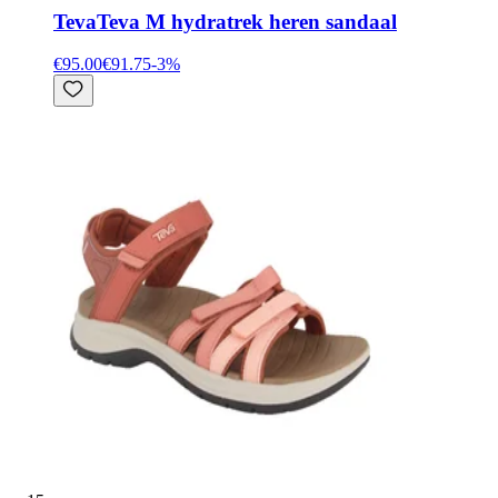
Teva
Teva M hydratrek heren sandaal
€95.00
€91.75
-
3
%