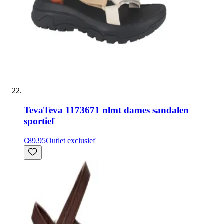
Teva
Teva 1173671 nlmt dames sandalen
sportief
€89.95
Outlet exclusief