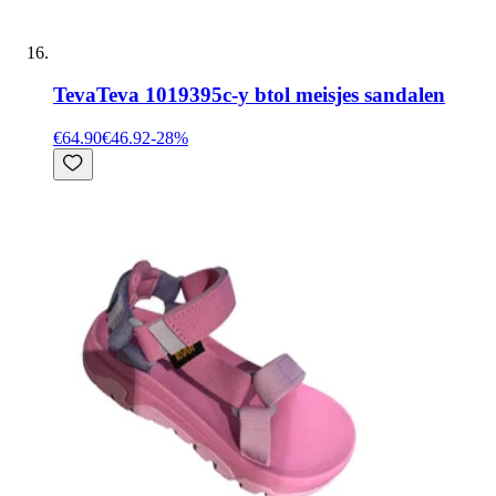
Teva
Teva 1019395c-y btol meisjes sandalen
€64.90
€46.92
-
28
%