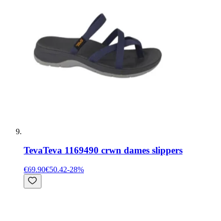
Teva
Teva 1169490 crwn dames slippers
€69.90
€50.42
-
28
%