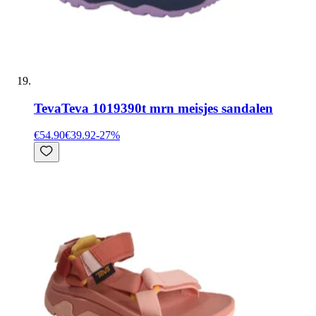
Teva
Teva 1019390t mrn meisjes sandalen
€54.90
€39.92
-
27
%