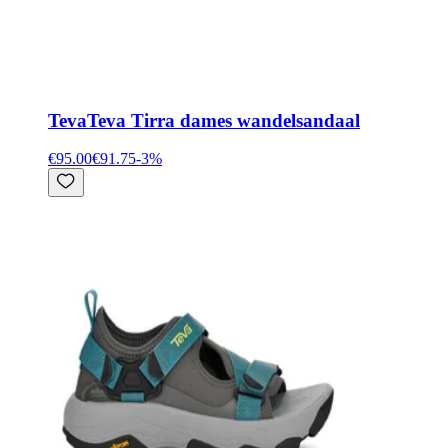
Teva
Teva Tirra dames wandelsandaal
€95.00
€91.75
-
3
%