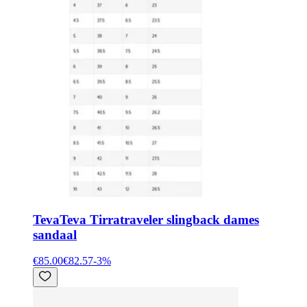
Teva
Teva Tirratraveler slingback dames
sandaal
€85.00
€82.57
-
3
%