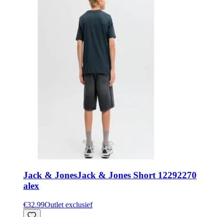
Jack & Jones
Jack & Jones Short 12292270
alex
€32.99
Outlet exclusief