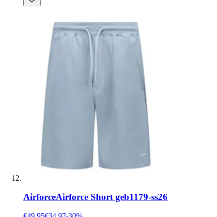
Airforce
Airforce Short geb1179-ss26
€49.95
€34.97
-
30
%