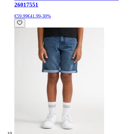
26017551
€59.99
€41.99
-
30
%