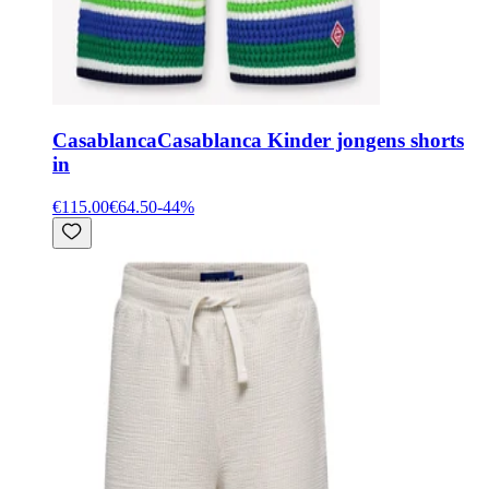
Casablanca
Casablanca Kinder jongens shorts
in
€115.00
€64.50
-
44
%