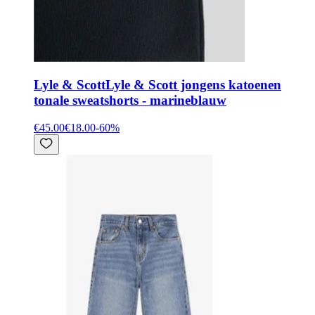
Lyle & Scott
Lyle & Scott jongens katoenen
tonale sweatshorts - marineblauw
€45.00
€18.00
-
60
%