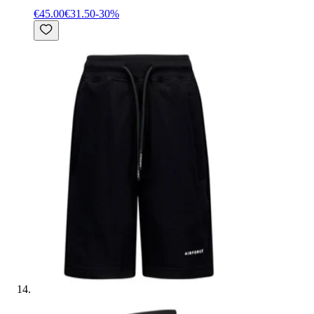
€45.00
€31.50
-
30
%