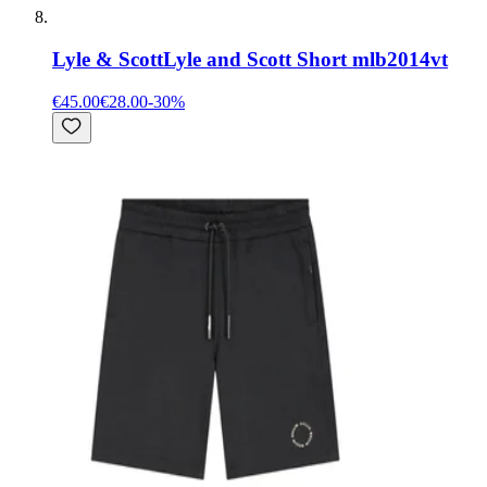
Lyle & Scott
Lyle and Scott Short mlb2014vt
€45.00
€28.00
-
30
%