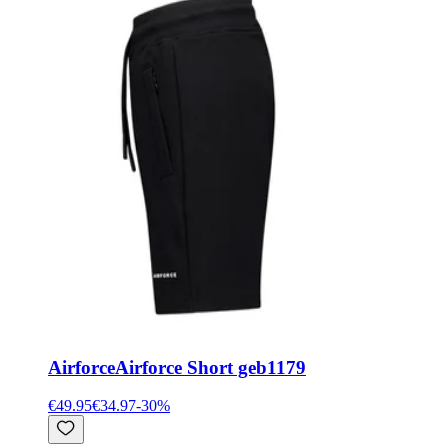
Airforce
Airforce Short geb1179
€49.95
€34.97
-
30
%