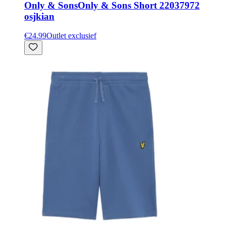
Only & Sons
Only & Sons Short 22037972
osjkian
€24.99
Outlet exclusief