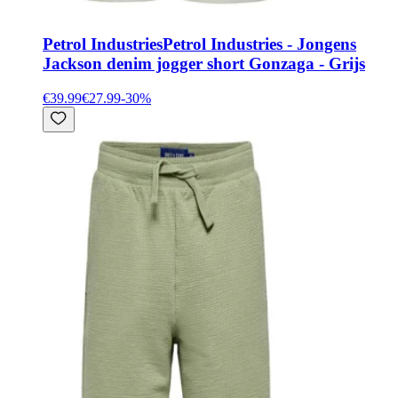
Petrol Industries
Petrol Industries - Jongens
Jackson denim jogger short Gonzaga - Grijs
€39.99
€27.99
-
30
%