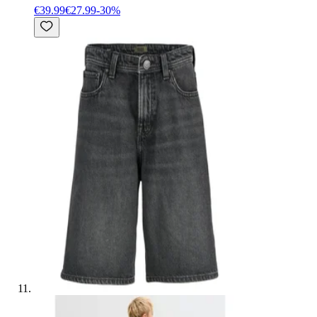
€39.99
€27.99
-
30
%