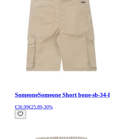
Someone
Someone Short bone-sb-34-f
€36.99
€25.89
-
30
%