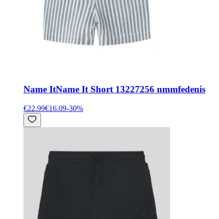
Name It
Name It Short 13227256 nmmfedenis
€22.99
€16.09
-
30
%