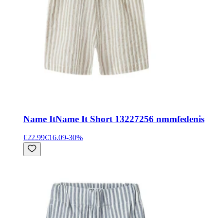
Name It
Name It Short 13227256 nmmfedenis
€22.99
€16.09
-
30
%